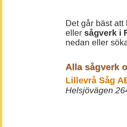
Det går bäst at
eller
sågverk i 
nedan eller söka
Alla sågverk o
Lillevrå Såg A
Helsjövägen 26