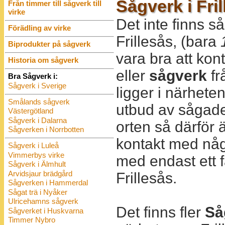
Sågverk i Fri
Från timmer till sågverk till
virke
Det inte finns så
Förädling av virke
Frillesås, (bara
Biprodukter på sågverk
vara bra att ko
Historia om sågverk
eller
sågverk
fr
Bra Sågverk i:
Sågverk i Sverige
ligger i närheten
Smålands sågverk
utbud av sågade
Västergötland
Sågverk i Dalarna
orten så därför 
Sågverken i Norrbotten
kontakt med nå
Sågverk i Luleå
Vimmerbys virke
med endast ett f
Sågverk i Älmhult
Arvidsjaur brädgård
Frillesås.
Sågverken i Hammerdal
Sågat trä i Nyåker
Ulricehamns sågverk
Det finns fler
Så
Sågverket i Huskvarna
Timmer Nybro